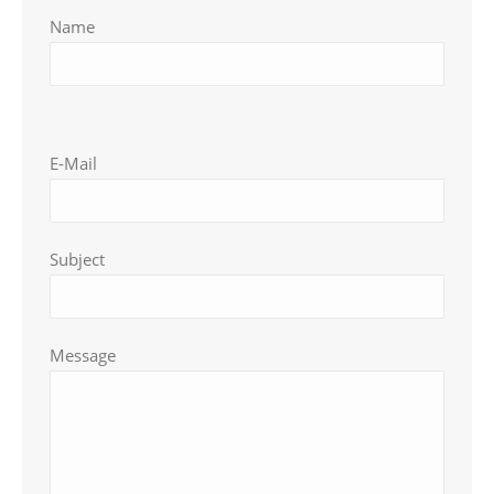
Name
Bitte lasse dieses Feld leer.
Bitte lasse dieses Feld leer.
E-Mail
Subject
Message