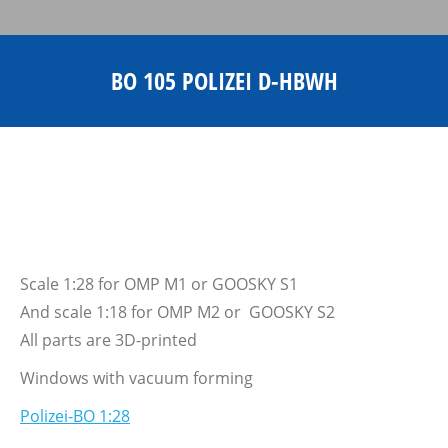
BO 105 POLIZEI D-HBWH
Sie befinden sich hier:
Scale 1:28 for OMP M1 or GOOSKY S1
And scale 1:18 for OMP M2 or GOOSKY S2
All parts are 3D-printed
Windows with vacuum forming
Polizei-BO 1:28